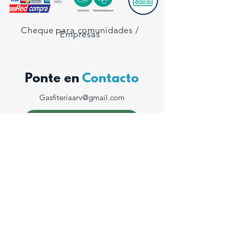
Cheque para comunidades /
Empresas
Ponte en
Contacto
Gasfiteriaarv@gmail.com
+56 9 2066 3864