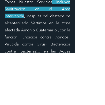
Todos Nuestro Servicios
Incluyen
Sanitizacion en el Area
intervenida
,
después del destape de
alcantarillado
Vertimos en la zona
afectada Amonio Cuaternario , con la
funcion Fungicida contra (hongos),
Virucida contra (virus), Bactericida
contra (bacterias)... en las Aguas
Servidas ademas de muchos
patogenos contaminantes
Encontramos HEPATITIS , TIFUS ,
COVID , TETANOS Y MAS DE 10MIL
BACTERIAS Y VIRUS inperceptibles a
los sentidos humanos.