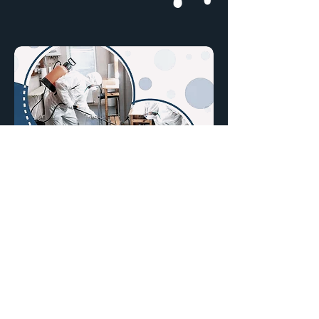
SANITIZACIÓN
Todos Nuestro Servicios
Incluyen
Sanitizacion en el Area
intervenida
,
después del destape de
alcantarillado
Vertimos en la zona