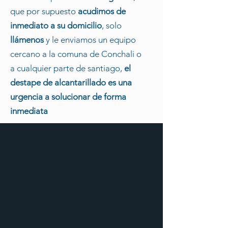
que por supuesto
acudimos de
inmediato a su domicilio
, solo
llámenos
y le enviamos un equipo
cercano a la comuna de
Conchali
o
a cualquier parte de santiago,
el
destape de alcantarillado es una
urgencia a solucionar de forma
inmediata