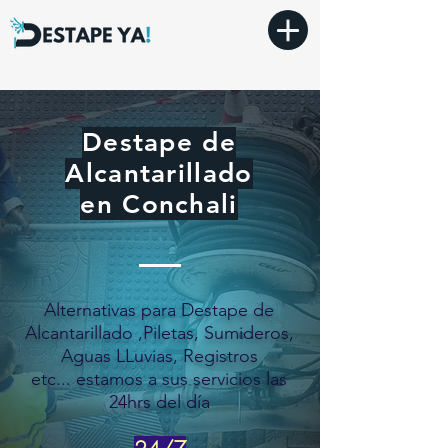
Destape de
Alcantarillado
en Conchali
Alternativas para Destape de
Alcantarillado ,
Piletas, Sumideros,
Aguas LLuvias, Registros
etc...
estamos a sus servicios las
24hrs del
día