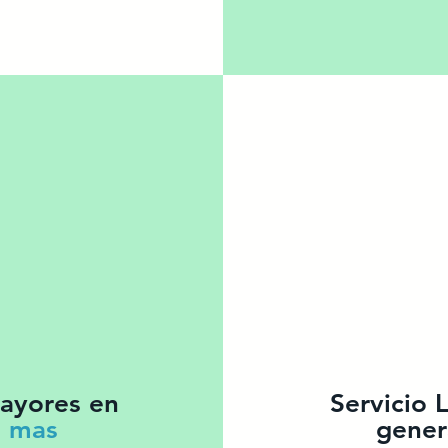
yores en
Servicio
 mas
gener