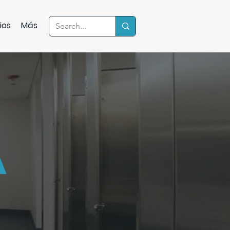
ios
Más
A