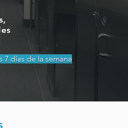
s,
les
s 7 días de la semana
s