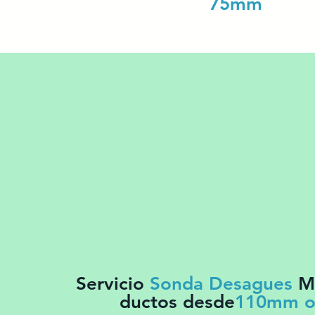
75mm
Servicio
Sonda Desagues
Ma
ductos desde
110mm o