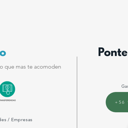
o
Ponte
o que mas te acomoden
Gas
+56 
es / Empresas