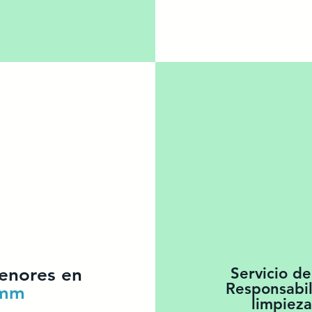
nores en
Servicio d
Responsabil
mm
limpieza