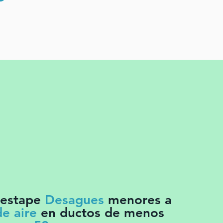
Destape
Desagues
menores a
de aire
en ductos de menos