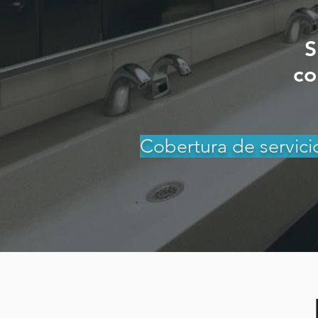
S
co
Cobertura de servici