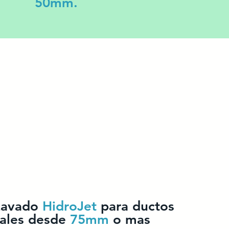
50mm.
 Lavado
HidroJet
para ductos
ales desde
75mm
o mas