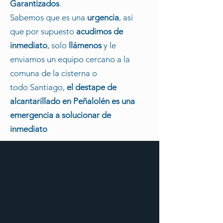
Garantizados
.
Sabemos que es una
urgencia
, así
que por supuesto
acudimos de
inmediato
, solo
llámenos
y le
enviamos un equipo cercano a la
comuna de la cisterna o
todo
Santiago
,
el destape de
alcantarillado
en
Peñalolén
es una
emergencia a solucionar de
inmediato