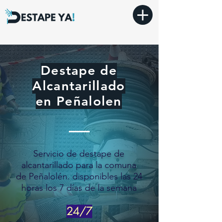
Destape de
Alcantarillado
en Peñalolen
Servicio de destape de
alcantarillado para la comuna
de
Peñalolén. disponibles las 24
horas los 7 días de la semana
24/7