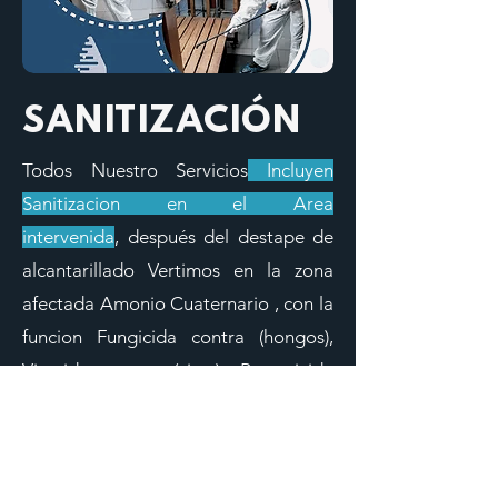
SANITIZACIÓN
Todos Nuestro Servicios
Incluyen
Sanitizacion en el Area
intervenida
,
después del destape de
alcantarillado
Vertimos en la zona
afectada Amonio Cuaternario , con la
funcion Fungicida contra (hongos),
Virucida contra (virus), Bactericida
contra (bacterias)... en las Aguas
Servidas ademas de muchos
patogenos contaminantes