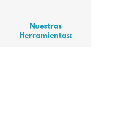
Nuestras
Herramientas:
DESTAPE DE
ALCANTARILLADO Y
DESAGÜES MAYORES